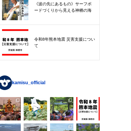
令和8年熊本地震 災害支援につい
《波の先にあるもの》サーフボ
て
ードづくりから見える神栖の海
入館無料なのに超本格！歴史民俗
令和8年熊本地震 災害支援につい
資料館「恐竜展」特集
て
kamisu_official