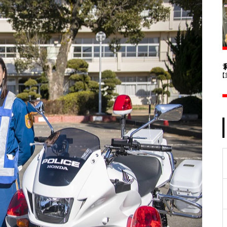
施設で気軽に！手軽に！運動を
はじめよう
大潮祭2025レポート
夏休みに波崎でサーフィン体
験！「2024 ジュニアサーフィ
ン CHALLENGE」 レポート