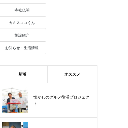
寺社仏閣
カミスココくん
施設紹介
お知らせ・生活情報
新着
オススメ
《波の先にあるもの》サーフボー
懐かしのグルメ復活プロジェク
ドづくりから見える神栖の海
ト