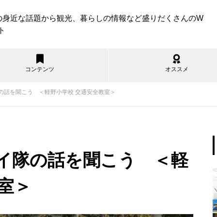
の身近な話題から観光、暮らしの情報など盛りだくさんのW
ト
コンテンツ
オススメ
の話を聞こう ＜軽野小学校 交通安全教室＞
遊ぶ
見る
食べる
買う
知る
暮らす
すべて
波崎海水浴場の紹介
イ隊の話を聞こう ＜軽
室＞
神栖市内のコスパ最強スポーツ