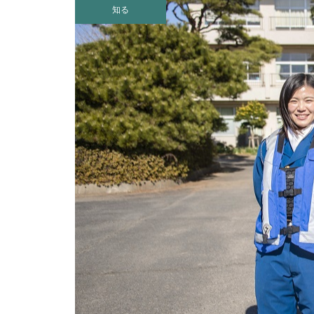
日川浜海水浴場の紹介
知る
神栖市｜秋のイベント特集2025
まるで別世界！？大人気の「鹿
島港工場夜景クルーズ」が今年
も期間限定で運航！