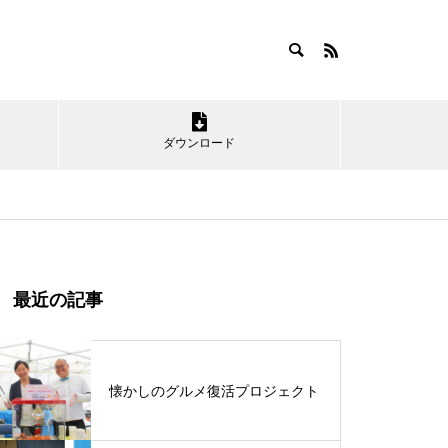
ダウンロード
最近の記事
「神栖の海」を楽しもう！
懐かしのグルメ復活プロジェクト
第16回かみす舞っちゃげ祭りが