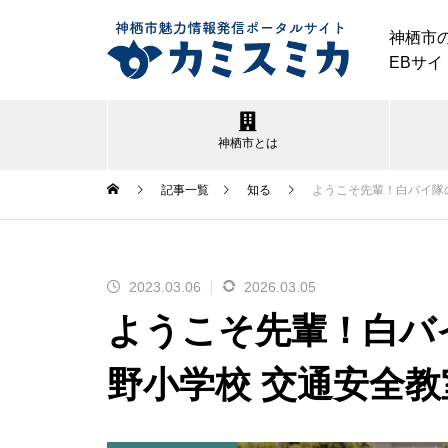
神栖市
EBサイ
神栖市とは
記事一覧
知る
ようこそ先輩！白バイ隊
2023.03.06
2026.03.05
神栖市｜夏のイベント特集2026
ようこそ先輩！白バ
野小学校 交通安全教