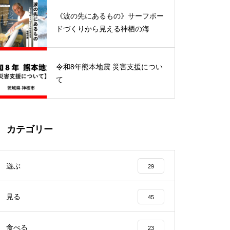
開催されました
《波の先にあるもの》サーフボー
ドづくりから見える神栖の海
令和8年熊本地震 災害支援につい
キャリア教育プロジェクトの一
て
環「キャリ☆フェス神栖 202
4」が開催されました
カテゴリー
鹿島アントラーズ ホームタウン
デイズ「神栖の日」で神栖市の
遊ぶ
29
魅力をPR！
見る
45
食べる
23