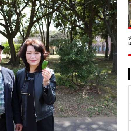
施設で気軽に！手軽に！運動を
はじめよう
大潮祭2025レポート
夏休みに波崎でサーフィン体
験！「2024 ジュニアサーフィ
ン CHALLENGE」 レポート