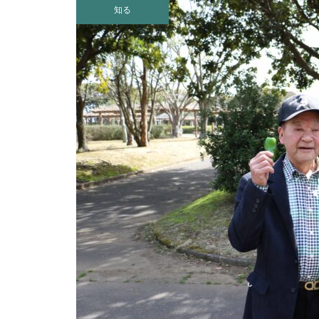
日川浜海水浴場の紹介
知る
神栖市｜秋のイベント特集2025
まるで別世界！？大人気の「鹿
島港工場夜景クルーズ」が今年
も期間限定で運航！