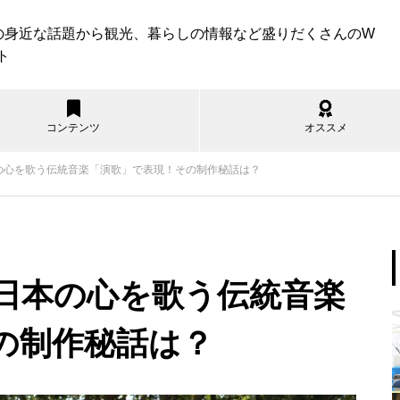
の身近な話題から観光、暮らしの情報など盛りだくさんのW
ト
コンテンツ
オススメ
本の心を歌う伝統音楽「演歌」で表現！その制作秘話は？
遊ぶ
見る
食べる
買う
知る
暮らす
すべて
波崎海水浴場の紹介
を日本の心を歌う伝統音楽
の制作秘話は？
神栖市内のコスパ最強スポーツ