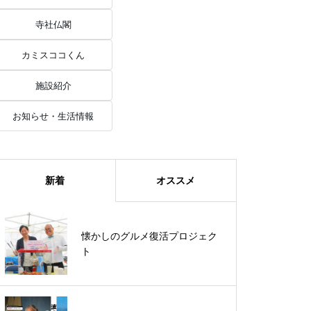
寺社仏閣
カミスココくん
施設紹介
お知らせ・生活情報
新着
オススメ
《波の先にあるもの》サーフボー
懐かしのグルメ復活プロジェク
ドづくりから見える神栖の海
ト