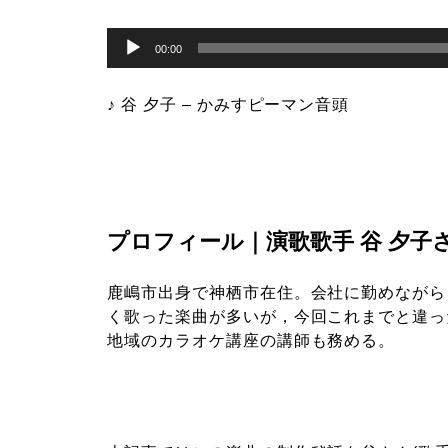
音
声
00:00
プ
レ
ー
♪ 谷 夕子 – かみすピーマン音頭
ヤ
ー
プロフィール｜演歌歌手 谷 夕子
鹿嶋市出身で神栖市在住。会社に勤めながら
く歌った楽曲が多いが，今回これまでと違っ
地域のカラオケ講座の講師も務める。