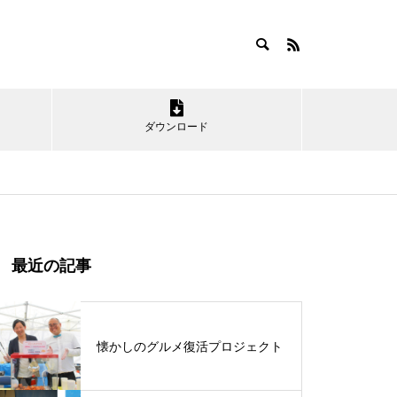
ダウンロード
最近の記事
「神栖の海」を楽しもう！
懐かしのグルメ復活プロジェクト
第16回かみす舞っちゃげ祭りが