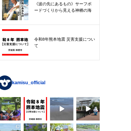
令和8年熊本地震 災害支援につい
《波の先にあるもの》サーフボ
て
ードづくりから見える神栖の海
入館無料なのに超本格！歴史民俗
令和8年熊本地震 災害支援につい
資料館「恐竜展」特集
て
kamisu_official