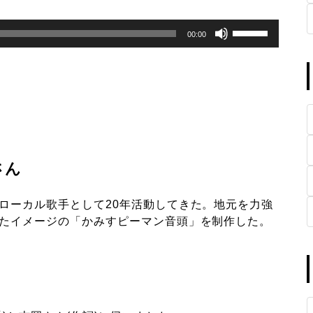
ボ
リ
00:00
ュ
ー
ム
調
節
に
は
上
下
矢
印
さん
キ
ー
を
使
ローカル歌手として20年活動してきた。地元を力強
っ
たイメージの「かみすピーマン音頭」を制作した。
て
く
だ
さ
い。