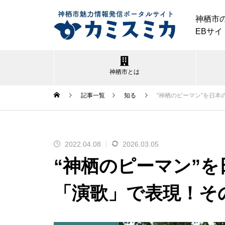
神栖市
EBサイ
神栖市とは
記事一覧
知る
“神栖のピーマン”を日
2022.04.08
2026.03.05
神栖市｜夏のイベント特集2026
“神栖のピーマン”
「演歌」で表現！そ