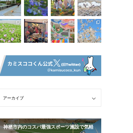
アーカイブ
神栖市内のコスパ最強スポーツ施設で気軽
関東一の繁