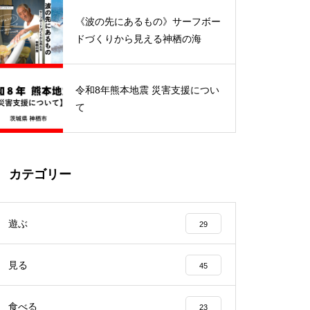
開催されました
《波の先にあるもの》サーフボー
ドづくりから見える神栖の海
令和8年熊本地震 災害支援につい
キャリア教育プロジェクトの一
て
環「キャリ☆フェス神栖 202
4」が開催されました
カテゴリー
鹿島アントラーズ ホームタウン
デイズ「神栖の日」で神栖市の
遊ぶ
29
魅力をPR！
見る
45
食べる
23