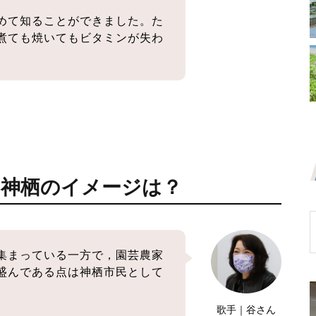
めて知ることができました。た
煮ても焼いてもビタミンが失わ
た神栖のイメージは？
集まっている一方で，園芸農家
盛んである点は神栖市民として
息栖神社参道に「息栖にぎわいテラス」O
歌手｜谷さん