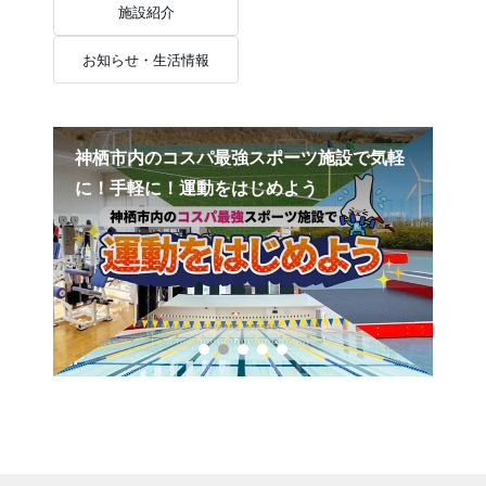
施設紹介
お知らせ・生活情報
神栖市内のコスパ最強スポーツ施設で気軽
「
に！手軽に！運動をはじめよう
始