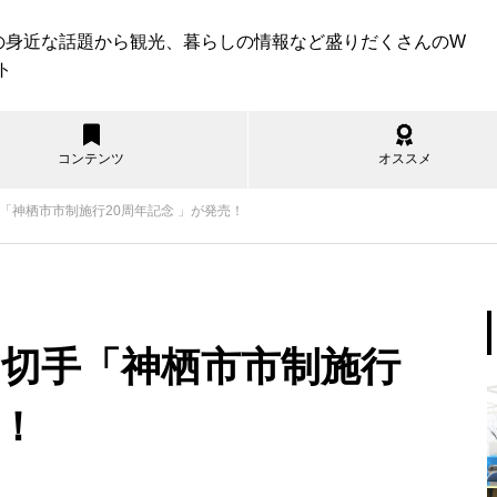
の身近な話題から観光、暮らしの情報など盛りだくさんのW
ト
コンテンツ
オススメ
「神栖市市制施行20周年記念 」が発売！
遊ぶ
見る
食べる
買う
知る
暮らす
すべて
波崎海水浴場の紹介
ム切手「神栖市市制施行
売！
神栖市内のコスパ最強スポーツ