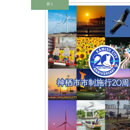
日川浜海水浴場の紹介
買う
神栖市｜秋のイベント特集2025
まるで別世界！？大人気の「鹿
島港工場夜景クルーズ」が今年
も期間限定で運航！