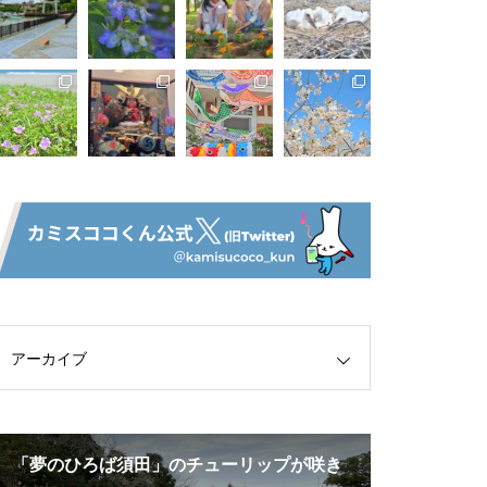
アーカイブ
チューリップが咲き
息栖神社参道に「息栖にぎわいテラス