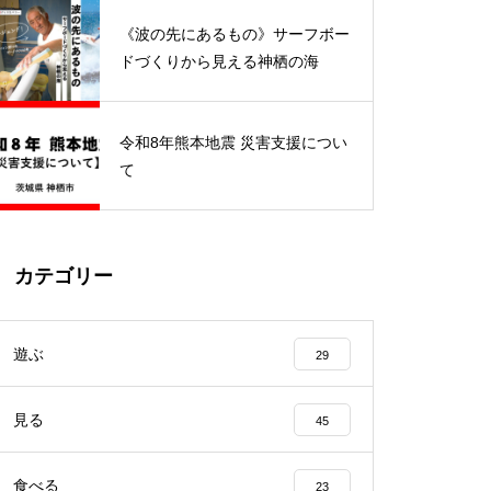
開催されました
《波の先にあるもの》サーフボー
ドづくりから見える神栖の海
令和8年熊本地震 災害支援につい
キャリア教育プロジェクトの一
て
環「キャリ☆フェス神栖 202
4」が開催されました
カテゴリー
鹿島アントラーズ ホームタウン
デイズ「神栖の日」で神栖市の
遊ぶ
29
魅力をPR！
見る
45
食べる
23