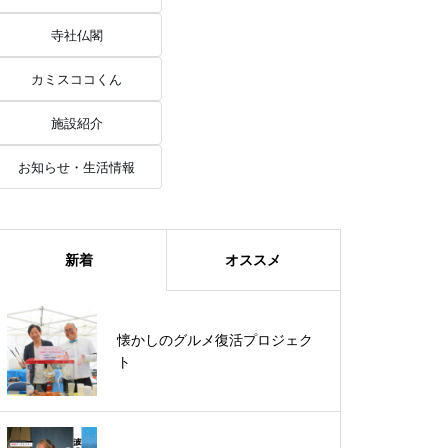
寺社仏閣
カミスココくん
施設紹介
お知らせ・生活情報
新着
オススメ
《波の先にあるもの》サーフボー
懐かしのグルメ復活プロジェク
ドづくりから見える神栖の海
ト