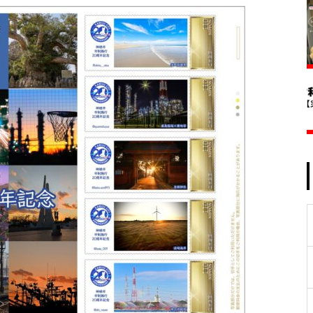
施設で気軽に！手軽に！運動を
はじめよう
大潮祭2025レポート
夏休みに波崎でサーフィン体
験！「2024 ジュニアサーフィ
ン CHALLENGE」 レポート