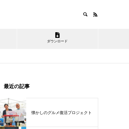
ダウンロード
最近の記事
「神栖の海」を楽しもう！
懐かしのグルメ復活プロジェクト
第16回かみす舞っちゃげ祭りが