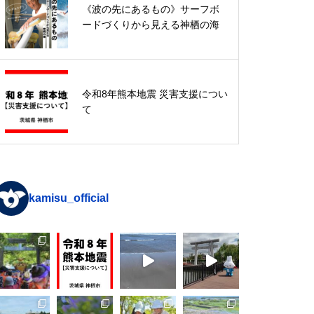
令和8年熊本地震 災害支援につい
《波の先にあるもの》サーフボ
て
ードづくりから見える神栖の海
入館無料なのに超本格！歴史民俗
令和8年熊本地震 災害支援につい
資料館「恐竜展」特集
て
kamisu_official