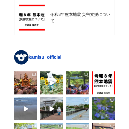
入館無料なのに超本格！歴史民俗
令和8年熊本地震 災害支援につい
資料館「恐竜展」特集
て
kamisu_official