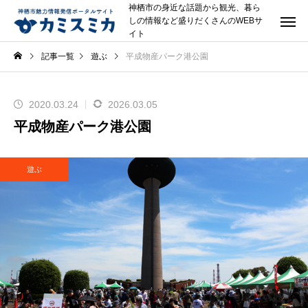
神栖市の身近な話題から観光、暮ら
しの情報など盛りだくさんのWEBサ
イト
記事一覧
遊ぶ
平成物産パーク港公園
2020.03.24
2026.03.05
平成物産パーク港公園
遊ぶ