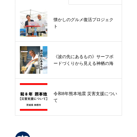
《波の先にあるもの》サーフボー
懐かしのグルメ復活プロジェク
ドづくりから見える神栖の海
ト
令和8年熊本地震 災害支援につい
《波の先にあるもの》サーフボ
て
ードづくりから見える神栖の海
入館無料なのに超本格！歴史民俗
令和8年熊本地震 災害支援につい
資料館「恐竜展」特集
て