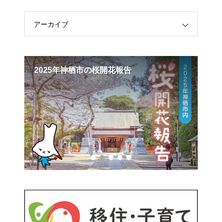
アーカイブ
ひと
2025年神栖市の桜開花報告
神
に