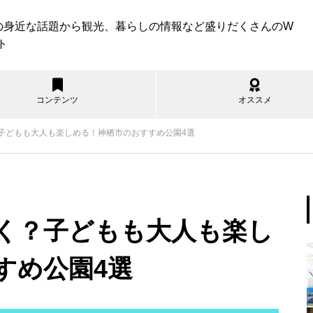
の身近な話題から観光、暮らしの情報など盛りだくさんのW
ト
コンテンツ
オススメ
子どもも大人も楽しめる！神栖市のおすすめ公園4選
遊ぶ
見る
食べる
買う
知る
暮らす
すべて
波崎海水浴場の紹介
く？子どもも大人も楽し
すめ公園4選
神栖市内のコスパ最強スポーツ