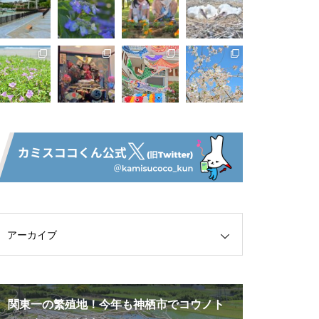
アーカイブ
関東一の繁殖地！今年も神栖市でコウノト
息栖神社参