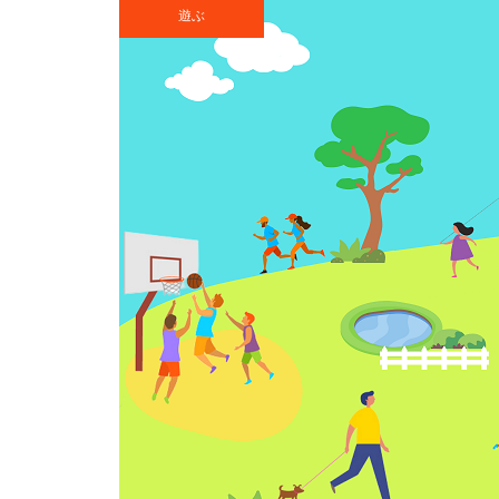
日川浜海水浴場の紹介
遊ぶ
神栖市｜秋のイベント特集2025
まるで別世界！？大人気の「鹿
島港工場夜景クルーズ」が今年
も期間限定で運航！