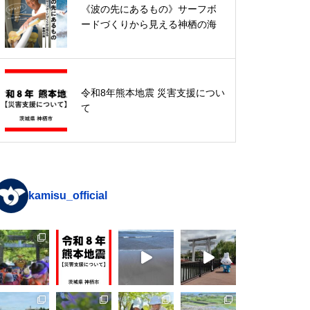
令和8年熊本地震 災害支援につい
《波の先にあるもの》サーフボ
て
ードづくりから見える神栖の海
入館無料なのに超本格！歴史民俗
令和8年熊本地震 災害支援につい
資料館「恐竜展」特集
て
kamisu_official