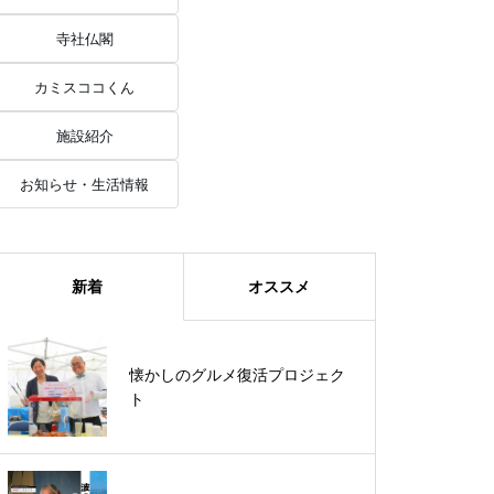
寺社仏閣
カミスココくん
施設紹介
お知らせ・生活情報
新着
オススメ
《波の先にあるもの》サーフボー
懐かしのグルメ復活プロジェク
ドづくりから見える神栖の海
ト