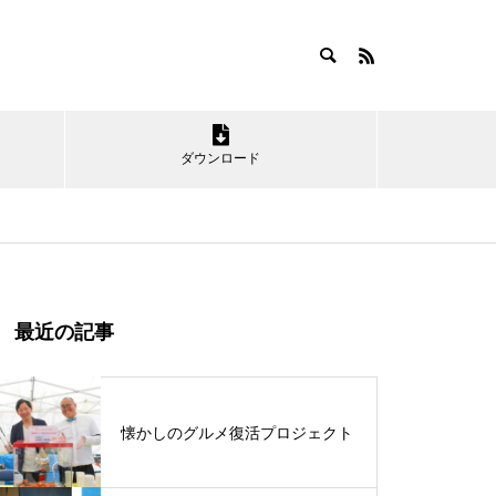
ダウンロード
最近の記事
「神栖の海」を楽しもう！
懐かしのグルメ復活プロジェクト
第16回かみす舞っちゃげ祭りが