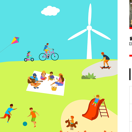
施設で気軽に！手軽に！運動を
はじめよう
大潮祭2025レポート
夏休みに波崎でサーフィン体
験！「2024 ジュニアサーフィ
ン CHALLENGE」 レポート