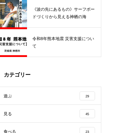
開催されました
《波の先にあるもの》サーフボー
ドづくりから見える神栖の海
令和8年熊本地震 災害支援につい
キャリア教育プロジェクトの一
て
環「キャリ☆フェス神栖 202
4」が開催されました
カテゴリー
鹿島アントラーズ ホームタウン
デイズ「神栖の日」で神栖市の
遊ぶ
29
魅力をPR！
見る
45
食べる
23